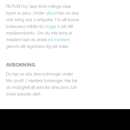
På PUSH by Sara finns många olika
typer av pass. Under
utbud
kan du läsa
mer kring vad vi erbjuder. För att kunna
boka pass måste du
logga in
på ditt
medlemskonto. Om du inte ännu är
medlem kan du enkel
bli medlem
genom att registrera dig på sidan.
AVBOKNING
Du kan se alla dina bokningar under
Min profil / Hantera bokningar. Här har
du möjlighet att avboka dina pass 24h
innan passets start.