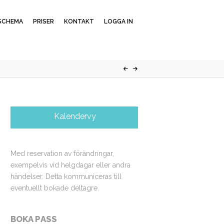
SCHEMA
PRISER
KONTAKT
LOGGA IN
Kalendervy
Med reservation av förändringar,
exempelvis vid helgdagar eller andra
händelser. Detta kommuniceras till
eventuellt bokade deltagre.
BOKA PASS