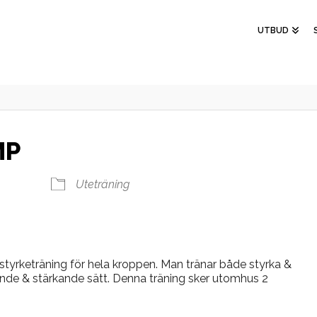
UTBUD
MP
Uteträning
tyrketräning för hela kroppen. Man tränar både styrka &
nde & stärkande sätt. Denna träning sker utomhus 2