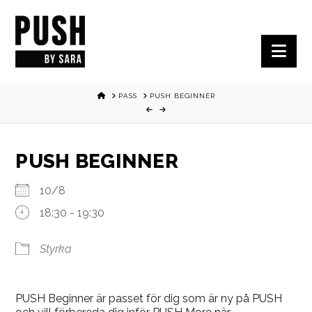
Nav
HOME
PASS
PUSH BEGINNER
PUSH BEGINNER
10/8
18:30 - 19:30
Styrka
PUSH Beginner är passet för dig som är ny på PUSH