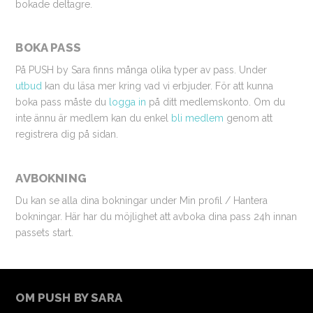
bokade deltagre.
BOKA PASS
På PUSH by Sara finns många olika typer av pass. Under
utbud
kan du läsa mer kring vad vi erbjuder. För att kunna
boka pass måste du
logga in
på ditt medlemskonto. Om du
inte ännu är medlem kan du enkel
bli medlem
genom att
registrera dig på sidan.
AVBOKNING
Du kan se alla dina bokningar under Min profil / Hantera
bokningar. Här har du möjlighet att avboka dina pass 24h innan
passets start.
OM PUSH BY SARA