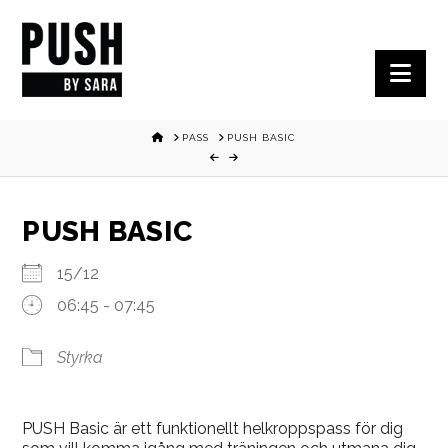
Nav
HOME
PASS
PUSH BASIC
PUSH BASIC
15/12
06:45 - 07:45
Styrka
PUSH Basic är ett funktionellt helkroppspass för dig