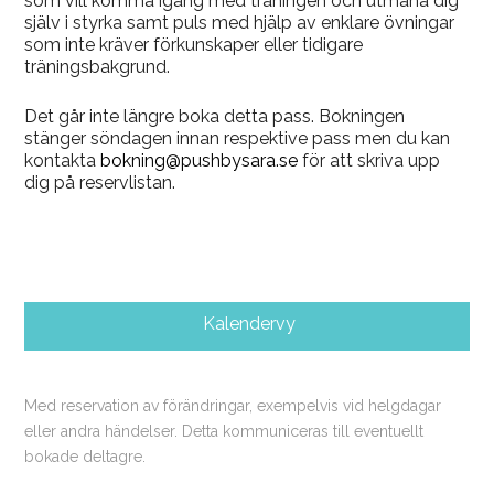
som vill komma igång med träningen och utmana dig
själv i styrka samt puls med hjälp av enklare övningar
som inte kräver förkunskaper eller tidigare
träningsbakgrund.
Det går inte längre boka detta pass. Bokningen
stänger söndagen innan respektive pass men du kan
kontakta
bokning@pushbysara.se
för att skriva upp
dig på reservlistan.
Kalendervy
Med reservation av förändringar, exempelvis vid helgdagar
eller andra händelser. Detta kommuniceras till eventuellt
bokade deltagre.