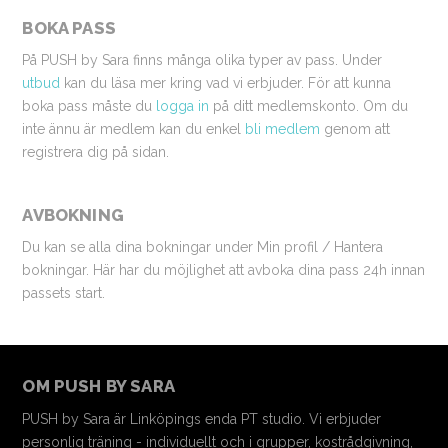
BOKA PASS
På PUSH by Sara finns många olika typer av pass. Under
utbud
kan du läsa mer kring vad vi erbjuder. För att kunna
boka pass måste du
logga in
på ditt medlemskonto. Om du
inte ännu är medlem kan du enkel
bli medlem
genom att
registrera dig på sidan.
AVBOKNING
Du kan se alla dina bokningar under Min profil / Hantera
bokningar. Här har du möjlighet att avboka dina pass 24h innan
passets start.
OM PUSH BY SARA
PUSH by Sara är Linköpings enda PT studio. Vi erbjuder
personlig träning - individuellt och i grupper, kostrådgivning,