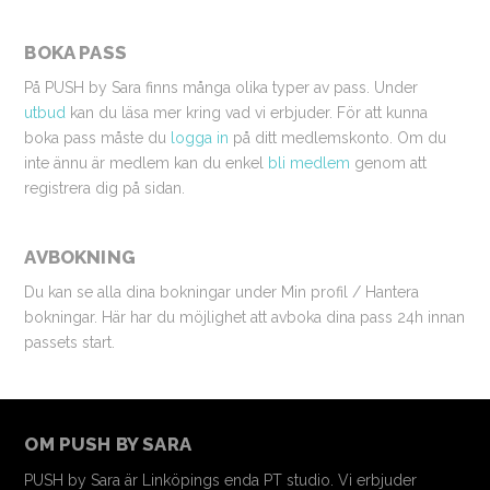
BOKA PASS
På PUSH by Sara finns många olika typer av pass. Under
utbud
kan du läsa mer kring vad vi erbjuder. För att kunna
boka pass måste du
logga in
på ditt medlemskonto. Om du
inte ännu är medlem kan du enkel
bli medlem
genom att
registrera dig på sidan.
AVBOKNING
Du kan se alla dina bokningar under Min profil / Hantera
bokningar. Här har du möjlighet att avboka dina pass 24h innan
passets start.
OM PUSH BY SARA
PUSH by Sara är Linköpings enda PT studio. Vi erbjuder