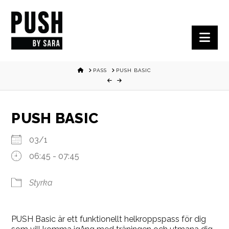
Nav
HOME
PASS
PUSH BASIC
PUSH BASIC
03/1
06:45 - 07:45
Styrka
PUSH Basic är ett funktionellt helkroppspass för dig