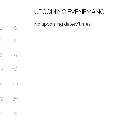
UPCOMING EVENEMANG
No upcoming dates/times.
L
S
1
2
8
9
15
16
22
23
29
30
5
6