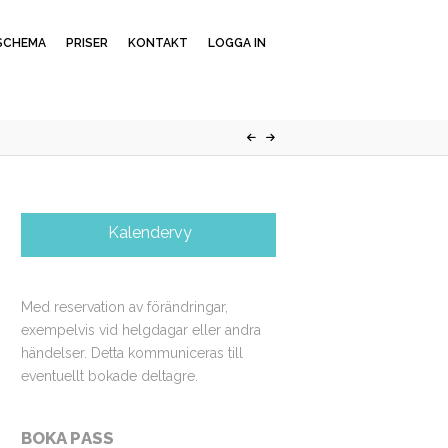
SCHEMA
PRISER
KONTAKT
LOGGA IN
Kalendervy
Med reservation av förändringar,
exempelvis vid helgdagar eller andra
händelser. Detta kommuniceras till
eventuellt bokade deltagre.
BOKA PASS