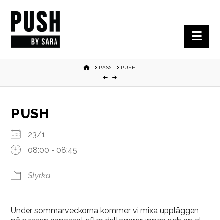
Nav
HOME
PASS
PUSH
PUSH
23/1
08:00 - 08:45
Styrka
Under sommarveckorna kommer vi mixa uppläggen