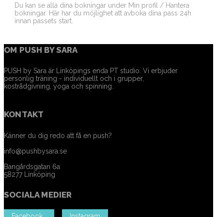
Du kan se alla dina bokningar under Min profil / Hantera
bokningar. Här har du möjlighet att avboka dina pass 24h
innan passets start.
OM PUSH BY SARA
PUSH by Sara är Linköpings enda PT studio. Vi erbjuder
personlig träning - individuellt och i grupper,
kostrådgivning, yoga och spinning.
KONTAKT
Känner du dig redo att få en push?
info@pushbysara.se
Bangårdsgatan 6a
58277 Linköping
SOCIALA MEDIER
Facebook
Instagram