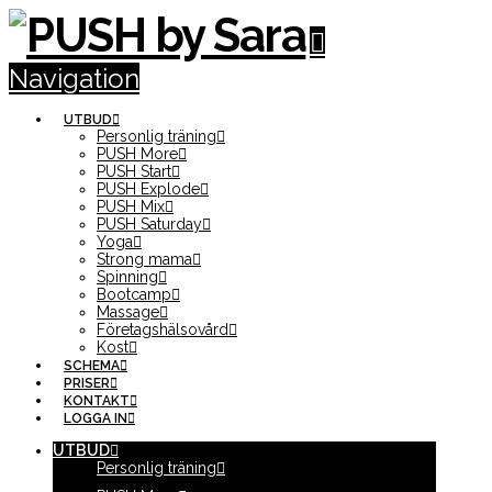
Navigation
UTBUD
Personlig träning
PUSH More
PUSH Start
PUSH Explode
PUSH Mix
PUSH Saturday
Yoga
Strong mama
Spinning
Bootcamp
Massage
Företagshälsovård
Kost
SCHEMA
PRISER
KONTAKT
LOGGA IN
UTBUD
Personlig träning