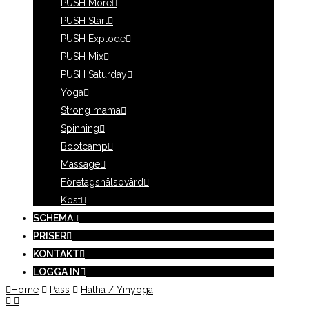
PUSH More
PUSH Start
PUSH Explode
PUSH Mix
PUSH Saturday
Yoga
Strong mama
Spinning
Bootcamp
Massage
Företagshälsovård
Kost
SCHEMA
PRISER
KONTAKT
LOGGA IN
Home
Pass
Hatha / Yinyoga