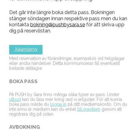
Det går inte längre boka detta pass. Bokningen
stänger söndagen innan respektive pass men du kan
kontakta
bokning@pushbysara.se
för att skriva upp
dig på reservlistan.
Kalendervy
Med reservation av förändringar, exempelvis vid helgdagar
eller andra händelser. Detta kommuniceras till eventuellt
bokade deltagre.
BOKA PASS
På PUSH by Sara finns många olika typer av pass. Under
utbud
kan du läsa mer kring vad vi erbjuder. För att kunna
boka pass måste du
logga in
på ditt medlemskonto. Om du
inte ännu är medlem kan du enkel
bli medlem
genom att
registrera dig på sidan.
AVBOKNING