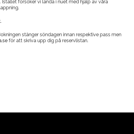
 Istället försöker vi landa i nuet med hjälp av våra
lappning.
.
 Bokningen stänger söndagen innan respektive pass men
.se
för att skriva upp dig på reservlistan.