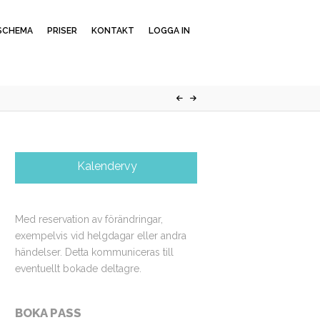
SCHEMA
PRISER
KONTAKT
LOGGA IN
Kalendervy
Med reservation av förändringar,
exempelvis vid helgdagar eller andra
händelser. Detta kommuniceras till
eventuellt bokade deltagre.
BOKA PASS