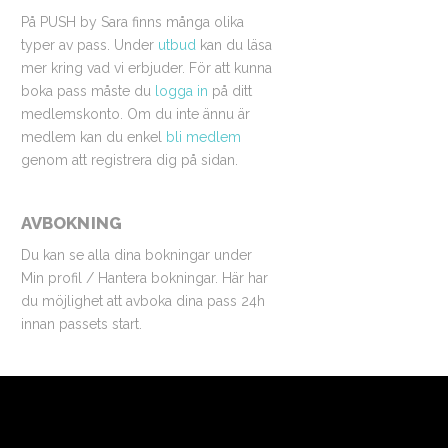
På PUSH by Sara finns många olika
typer av pass. Under
utbud
kan du läsa
mer kring vad vi erbjuder. För att kunna
boka pass måste du
logga in
på ditt
medlemskonto. Om du inte ännu är
medlem kan du enkel
bli medlem
genom att registrera dig på sidan.
AVBOKNING
Du kan se alla dina bokningar under
Min profil / Hantera bokningar. Här har
du möjlighet att avboka dina pass 24h
innan passets start.