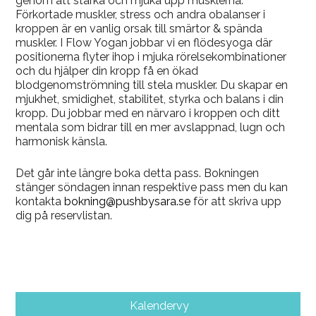
genom att stärka och mjuka upp musklerna.
Förkortade muskler, stress och andra obalanser i
kroppen är en vanlig orsak till smärtor & spända
muskler. I Flow Yogan jobbar vi en flödesyoga där
positionerna flyter ihop i mjuka rörelsekombinationer
och du hjälper din kropp få en ökad
blodgenomströmning till stela muskler. Du skapar en
mjukhet, smidighet, stabilitet, styrka och balans i din
kropp. Du jobbar med en närvaro i kroppen och ditt
mentala som bidrar till en mer avslappnad, lugn och
harmonisk känsla.
Det går inte längre boka detta pass. Bokningen
stänger söndagen innan respektive pass men du kan
kontakta
bokning@pushbysara.se
för att skriva upp
dig på reservlistan.
Kalendervy