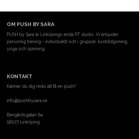
OM PUSH BY SARA
PUSH by Sara är Linköpings enda PT studio. Vi erbjuder
personlig träning - individuellt och i grupper, kostrådgivning,
yoga och spinning.
KONTAKT
Känner du dig redo att få en push?
info@pushbysara.se
Bangårdsgatan 6a
58277 Linköping