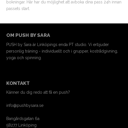
bokningar. Här har du möjlighet att avboka dina pass 24h innan
passets start.
OM PUSH BY SARA
PUSH by Sara är Linköpings enda PT studio. Vi erbjuder
personlig träning - individuellt och i grupper, kostrådgivning,
yoga och spinning.
KONTAKT
Känner du dig redo att få en push?
info@pushbysara.se
Bangårdsgatan 6a
58277 Linköping