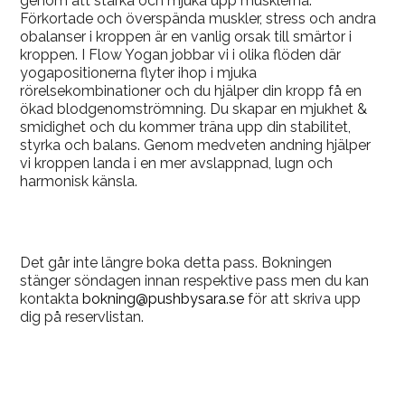
genom att stärka och mjuka upp musklerna.
Förkortade och överspända muskler, stress och andra
obalanser i kroppen är en vanlig orsak till smärtor i
kroppen. I Flow Yogan jobbar vi i olika flöden där
yogapositionerna flyter ihop i mjuka
rörelsekombinationer och du hjälper din kropp få en
ökad blodgenomströmning. Du skapar en mjukhet &
smidighet och du kommer träna upp din stabilitet,
styrka och balans. Genom medveten andning hjälper
vi kroppen landa i en mer avslappnad, lugn och
harmonisk känsla.
Det går inte längre boka detta pass. Bokningen
stänger söndagen innan respektive pass men du kan
kontakta
bokning@pushbysara.se
för att skriva upp
dig på reservlistan.