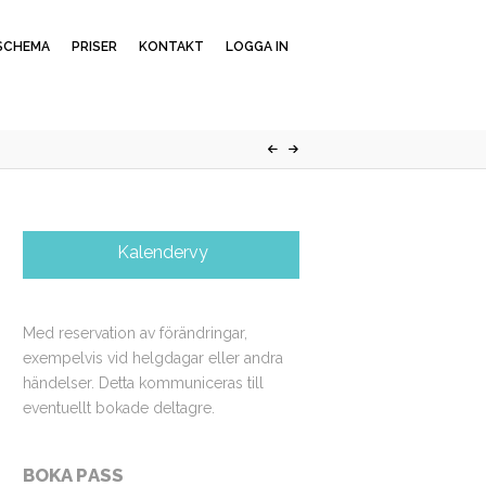
SCHEMA
PRISER
KONTAKT
LOGGA IN
Kalendervy
Med reservation av förändringar,
exempelvis vid helgdagar eller andra
händelser. Detta kommuniceras till
eventuellt bokade deltagre.
BOKA PASS