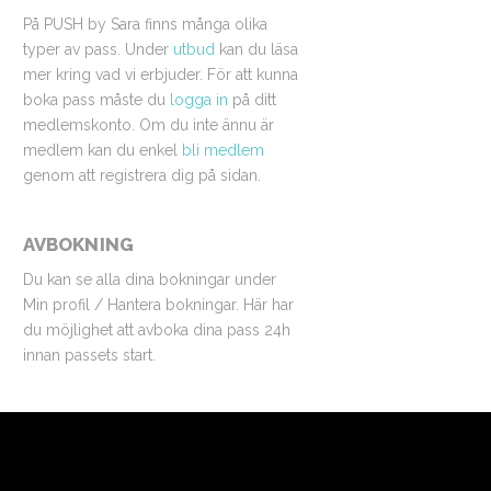
På PUSH by Sara finns många olika
typer av pass. Under
utbud
kan du läsa
mer kring vad vi erbjuder. För att kunna
boka pass måste du
logga in
på ditt
medlemskonto. Om du inte ännu är
medlem kan du enkel
bli medlem
genom att registrera dig på sidan.
AVBOKNING
Du kan se alla dina bokningar under
Min profil / Hantera bokningar. Här har
du möjlighet att avboka dina pass 24h
innan passets start.