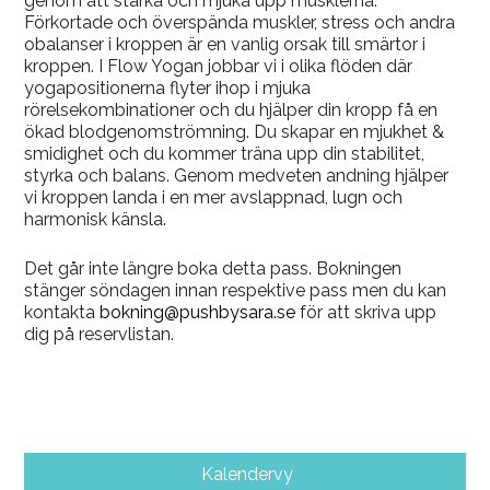
genom att stärka och mjuka upp musklerna.
Förkortade och överspända muskler, stress och andra
obalanser i kroppen är en vanlig orsak till smärtor i
kroppen. I Flow Yogan jobbar vi i olika flöden där
yogapositionerna flyter ihop i mjuka
rörelsekombinationer och du hjälper din kropp få en
ökad blodgenomströmning. Du skapar en mjukhet &
smidighet och du kommer träna upp din stabilitet,
styrka och balans. Genom medveten andning hjälper
vi kroppen landa i en mer avslappnad, lugn och
harmonisk känsla.
Det går inte längre boka detta pass. Bokningen
stänger söndagen innan respektive pass men du kan
kontakta
bokning@pushbysara.se
för att skriva upp
dig på reservlistan.
Kalendervy