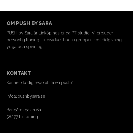
OM PUSH BY SARA
PUSH by Sara är Linköpings enda PT studio. Vi erbjuder
personlig träning - individuellt och i grupper, kostrådgivning,
yoga och spinning.
KONTAKT
Känner du dig redo att få en push?
info@pushbysara.se
Bangårdsgatan 6a
58277 Linköping