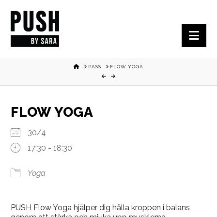
Nav
HOME
PASS
FLOW YOGA
FLOW YOGA
30/4
17:30 - 18:30
Yoga
PUSH Flow Yoga hjälper dig hålla kroppen i balans