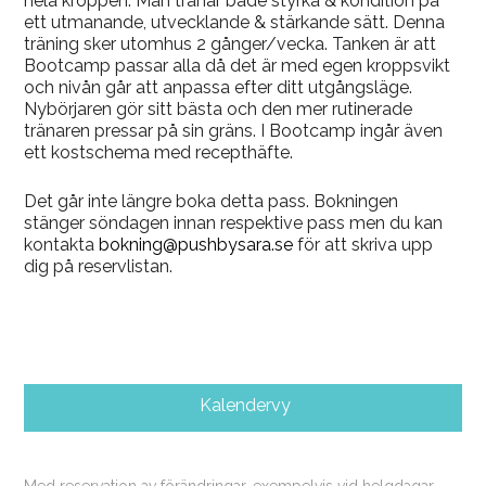
hela kroppen. Man tränar både styrka & kondition på
ett utmanande, utvecklande & stärkande sätt. Denna
träning sker utomhus 2 gånger/vecka. Tanken är att
Bootcamp passar alla då det är med egen kroppsvikt
och nivån går att anpassa efter ditt utgångsläge.
Nybörjaren gör sitt bästa och den mer rutinerade
tränaren pressar på sin gräns. I Bootcamp ingår även
ett kostschema med recepthäfte.
Det går inte längre boka detta pass. Bokningen
stänger söndagen innan respektive pass men du kan
kontakta
bokning@pushbysara.se
för att skriva upp
dig på reservlistan.
Kalendervy
Med reservation av förändringar, exempelvis vid helgdagar