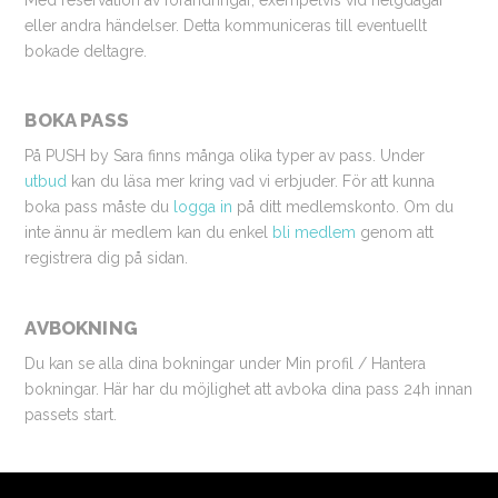
eller andra händelser. Detta kommuniceras till eventuellt
bokade deltagre.
BOKA PASS
På PUSH by Sara finns många olika typer av pass. Under
utbud
kan du läsa mer kring vad vi erbjuder. För att kunna
boka pass måste du
logga in
på ditt medlemskonto. Om du
inte ännu är medlem kan du enkel
bli medlem
genom att
registrera dig på sidan.
AVBOKNING
Du kan se alla dina bokningar under Min profil / Hantera
bokningar. Här har du möjlighet att avboka dina pass 24h innan
passets start.