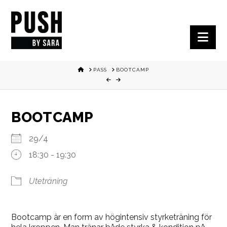
Nav
HOME
PASS
BOOTCAMP
BOOTCAMP
29/4
18:30 - 19:30
Uteträning
Bootcamp är en form av högintensiv styrketräning för