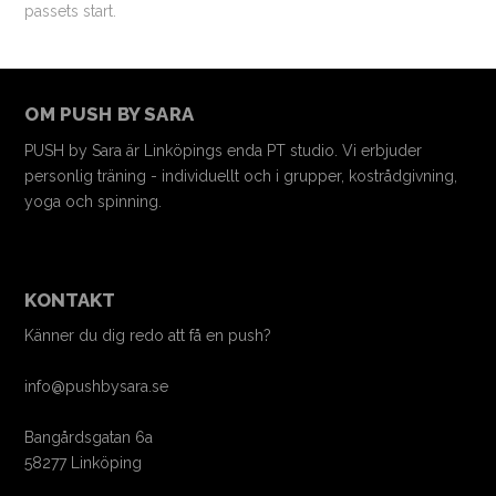
passets start.
OM PUSH BY SARA
PUSH by Sara är Linköpings enda PT studio. Vi erbjuder
personlig träning - individuellt och i grupper, kostrådgivning,
yoga och spinning.
KONTAKT
Känner du dig redo att få en push?
info@pushbysara.se
Bangårdsgatan 6a
58277 Linköping