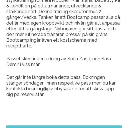
styrketräning för hela kroppen. Man tränar både styrka
& kondition på ett utmanande, utvecklande &
stärkande sätt. Denna träning sker utomhus 2
gånger/vecka. Tanken är att Bootcamp passar alla då
det är med egen kroppsvikt och nivån går att anpassa
efter ditt utgångsläge. Nybörjaren gör sitt bästa och
den mer rutinerade tränaren pressar på sin gräns. I
Bootcamp ingår även ett kostschema med
recepthäfte.
Passet sker under ledning av Sofia Zand, och Sara
Demir i viss mån.
Det går inte längre boka detta pass. Bokningen
stänger söndagen innan respektive pass men du kan
kontakta
bokning@pushbysara.se
för att skriva upp
dig på reservlistan.