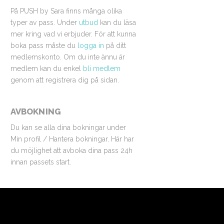
På PUSH by Sara finns många olika
typer av pass. Under
utbud
kan du läsa
mer kring vad vi erbjuder. För att kunna
boka pass måste du
logga in
på ditt
medlemskonto. Om du inte ännu är
medlem kan du enkel
bli medlem
genom att registrera dig på sidan.
AVBOKNING
Du kan se alla dina bokningar under
Min profil / Hantera bokningar. Här har
du möjlighet att avboka dina pass 24h
innan passets start.