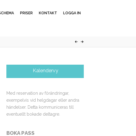
SCHEMA
PRISER
KONTAKT
LOGGA IN
Kalendervy
Med reservation av förändringar,
exempelvis vid helgdagar eller andra
händelser. Detta kommuniceras till
eventuellt bokade deltagre.
BOKA PASS