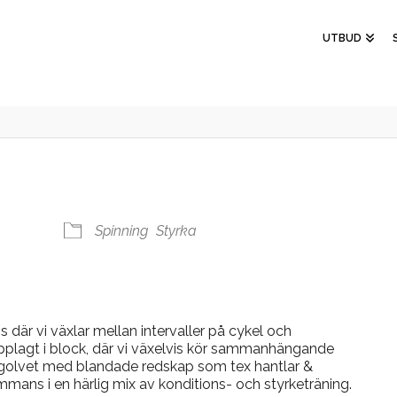
UTBUD
Spinning
Styrka
 där vi växlar mellan intervaller på cykel och
upplagt i block, där vi växelvis kör sammanhängande
å golvet med blandade redskap som tex hantlar &
ammans i en härlig mix av konditions- och styrketräning.