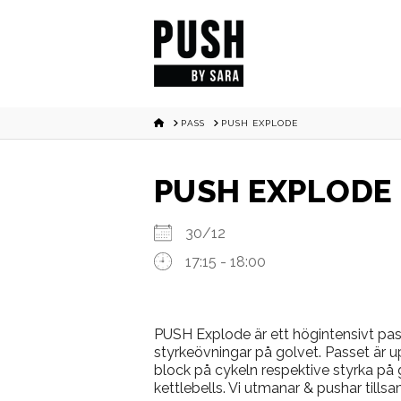
HOME
PASS
PUSH EXPLODE
PUSH EXPLODE
30/12
17:15 - 18:00
PUSH Explode är ett högintensivt pass
styrkeövningar på golvet. Passet är 
block på cykeln respektive styrka p
kettlebells. Vi utmanar & pushar tills