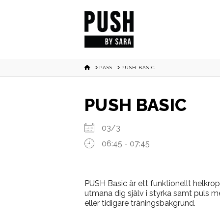
HOME
PASS
PUSH BASIC
PUSH BASIC
03/3
06:45 - 07:45
PUSH Basic är ett funktionellt helkr
utmana dig själv i styrka samt puls m
eller tidigare träningsbakgrund.