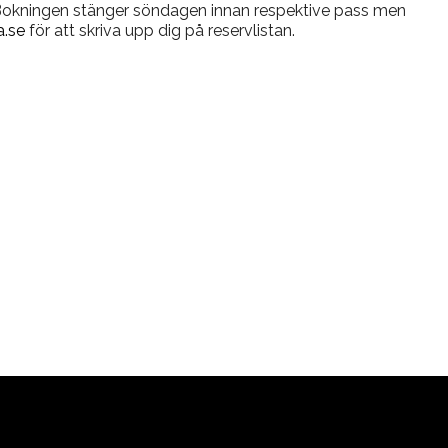
 Bokningen stänger söndagen innan respektive pass men
.se
för att skriva upp dig på reservlistan.